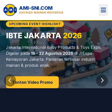
AMI-SNI.COM
A
M
I
ASOSIASI MAINAN INDONESIA
UPCOMING EVENT HIGHLIGHT
IBTE JAKARTA
2026
Perlindungan Anak
MOU Internasional
Jakarta International Baby Products & Toys Expo.
(AMI)
Indonesia
Digelar pada
19 - 22 Agustus 2026
di JIExpo
Kemayoran Jakarta. Pameran terbesar industri
mainan & produk anak.
Tonton Video Promo
Dokumen & MOU
Info Regulasi SNI
Profil AMI
Lihat Anggota