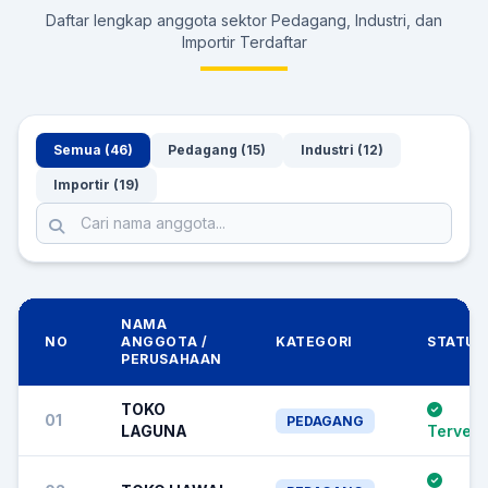
Daftar lengkap anggota sektor Pedagang, Industri, dan
Importir Terdaftar
Semua (46)
Pedagang (15)
Industri (12)
Importir (19)
NAMA
NO
ANGGOTA /
KATEGORI
STATUS
PERUSAHAAN
TOKO
01
PEDAGANG
LAGUNA
Terverif