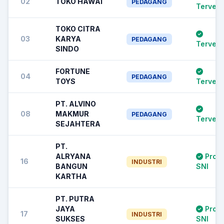
02
TOKO HAWAI
PEDAGANG
Terverif
TOKO CITRA
03
KARYA
PEDAGANG
Terverif
SINDO
FORTUNE
04
PEDAGANG
TOYS
Terverif
PT. ALVINO
08
MAKMUR
PEDAGANG
Terverif
SEJAHTERA
PT.
ALRYANA
Prod
16
INDUSTRI
BANGUN
SNI
KARTHA
PT. PUTRA
JAYA
Prod
17
INDUSTRI
SUKSES
SNI