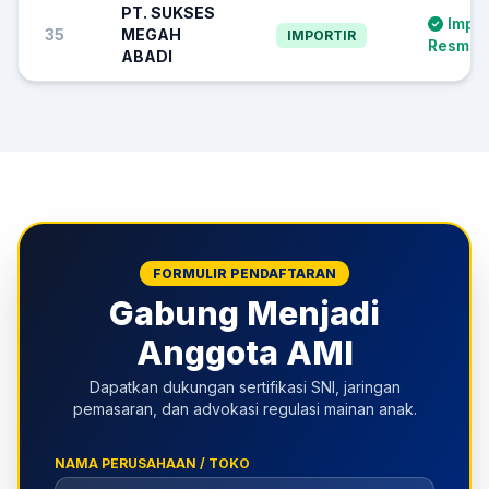
PT. SUKSES
Impor
35
MEGAH
IMPORTIR
Resmi S
ABADI
FORMULIR PENDAFTARAN
Gabung Menjadi
Anggota AMI
Dapatkan dukungan sertifikasi SNI, jaringan
pemasaran, dan advokasi regulasi mainan anak.
NAMA PERUSAHAAN / TOKO