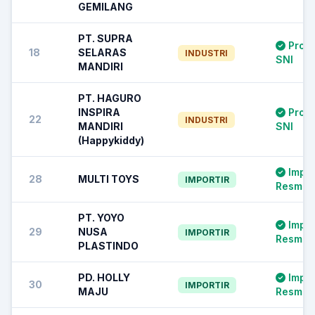
GEMILANG
PT. SUPRA
Prod
18
SELARAS
INDUSTRI
SNI
MANDIRI
PT. HAGURO
INSPIRA
Prod
22
INDUSTRI
MANDIRI
SNI
(Happykiddy)
Impor
28
MULTI TOYS
IMPORTIR
Resmi S
PT. YOYO
Impor
29
NUSA
IMPORTIR
Resmi S
PLASTINDO
PD. HOLLY
Impor
30
IMPORTIR
MAJU
Resmi S