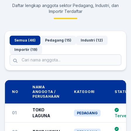
Daftar lengkap anggota sektor Pedagang, Industri, dan
Importir Terdaftar
Semua (46)
Pedagang (15)
Industri (12)
Importir (19)
NAMA
NO
ANGGOTA /
KATEGORI
STATUS
PERUSAHAAN
TOKO
01
PEDAGANG
LAGUNA
Terverif