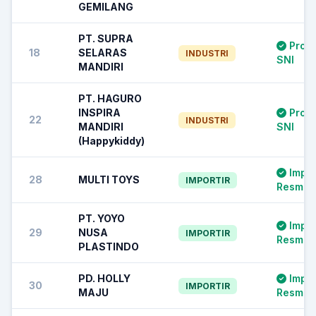
GEMILANG
PT. SUPRA
Prod
18
SELARAS
INDUSTRI
SNI
MANDIRI
PT. HAGURO
INSPIRA
Prod
22
INDUSTRI
MANDIRI
SNI
(Happykiddy)
Impor
28
MULTI TOYS
IMPORTIR
Resmi S
PT. YOYO
Impor
29
NUSA
IMPORTIR
Resmi S
PLASTINDO
PD. HOLLY
Impor
30
IMPORTIR
MAJU
Resmi S