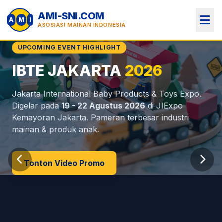
AMI-SNI.COM
A
M
I
ASOSIASI MAINAN INDONESIA
UPCOMING EVENT HIGHLIGHT
IBTE JAKARTA
2026
Perlindungan Anak
MOU Internasional
Jakarta International Baby Products & Toys Expo.
(AMI)
Indonesia
Digelar pada
19 - 22 Agustus 2026
di JIExpo
Kemayoran Jakarta. Pameran terbesar industri
mainan & produk anak.
Tonton Video Promo
Dokumen & MOU
Info Regulasi SNI
Profil AMI
Lihat Anggota