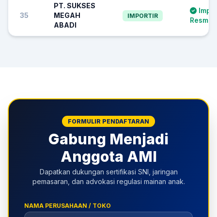
PT. SUKSES
Impor
35
MEGAH
IMPORTIR
Resmi S
ABADI
FORMULIR PENDAFTARAN
Gabung Menjadi
Anggota AMI
Dapatkan dukungan sertifikasi SNI, jaringan
pemasaran, dan advokasi regulasi mainan anak.
NAMA PERUSAHAAN / TOKO