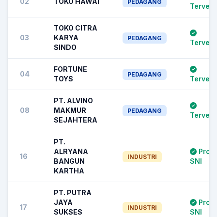
02
TOKO HAWAI
PEDAGANG
Terverif
TOKO CITRA
03
KARYA
PEDAGANG
Terverif
SINDO
FORTUNE
04
PEDAGANG
TOYS
Terverif
PT. ALVINO
08
MAKMUR
PEDAGANG
Terverif
SEJAHTERA
PT.
ALRYANA
Prod
16
INDUSTRI
BANGUN
SNI
KARTHA
PT. PUTRA
JAYA
Prod
17
INDUSTRI
SUKSES
SNI