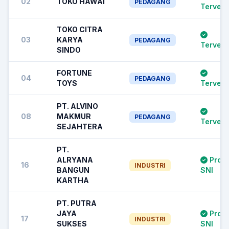
02
TOKO HAWAI
PEDAGANG
Terverif
TOKO CITRA
03
KARYA
PEDAGANG
Terverif
SINDO
FORTUNE
04
PEDAGANG
TOYS
Terverif
PT. ALVINO
08
MAKMUR
PEDAGANG
Terverif
SEJAHTERA
PT.
ALRYANA
Prod
16
INDUSTRI
BANGUN
SNI
KARTHA
PT. PUTRA
JAYA
Prod
17
INDUSTRI
SUKSES
SNI