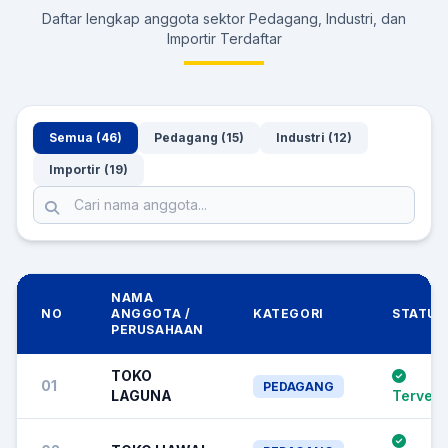
Daftar lengkap anggota sektor Pedagang, Industri, dan
Importir Terdaftar
Semua (46)
Pedagang (15)
Industri (12)
Importir (19)
NAMA
NO
ANGGOTA /
KATEGORI
STATUS
PERUSAHAAN
TOKO
01
PEDAGANG
LAGUNA
Terverif