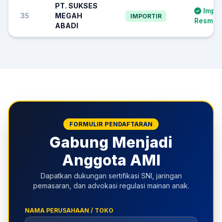
PT. SUKSES
Impor
35
MEGAH
IMPORTIR
Resmi S
ABADI
FORMULIR PENDAFTARAN
Gabung Menjadi
Anggota AMI
Dapatkan dukungan sertifikasi SNI, jaringan
pemasaran, dan advokasi regulasi mainan anak.
NAMA PERUSAHAAN / TOKO