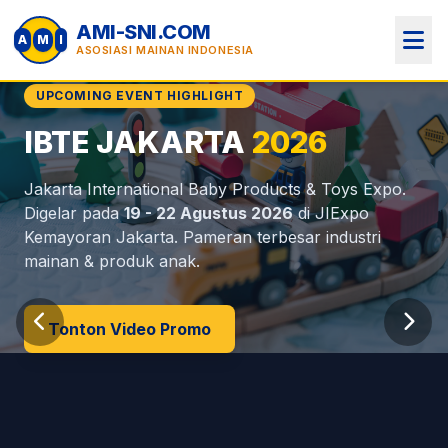
AMI-SNI.COM
A
M
I
ASOSIASI MAINAN INDONESIA
UPCOMING EVENT HIGHLIGHT
IBTE JAKARTA
2026
Perlindungan Anak
MOU Internasional
Jakarta International Baby Products & Toys Expo.
(AMI)
Indonesia
Digelar pada
19 - 22 Agustus 2026
di JIExpo
Kemayoran Jakarta. Pameran terbesar industri
mainan & produk anak.
Tonton Video Promo
Dokumen & MOU
Info Regulasi SNI
Profil AMI
Lihat Anggota