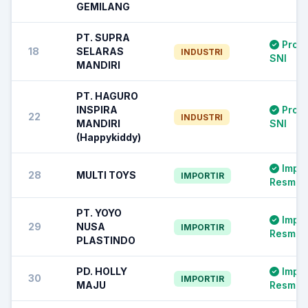
GEMILANG
PT. SUPRA
Prod
18
SELARAS
INDUSTRI
SNI
MANDIRI
PT. HAGURO
INSPIRA
Prod
22
INDUSTRI
MANDIRI
SNI
(Happykiddy)
Impor
28
MULTI TOYS
IMPORTIR
Resmi S
PT. YOYO
Impor
29
NUSA
IMPORTIR
Resmi S
PLASTINDO
PD. HOLLY
Impor
30
IMPORTIR
MAJU
Resmi S