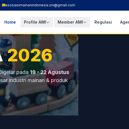
asosiasimainanindonesia.sni@gmail.com
Home
Profile AMI
Member AMI
Regulasi
Age
A
2026
Anak Indonesia
onal
 Digelar pada
19 - 22 Agustus
ar industri mainan & produk