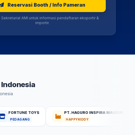
Reservasi Booth / Info Pameran
Sekretariat AMI untuk informasi pendaftaran eksportir &
importir.
 Indonesia
donesia
TUNE TOYS
PT. HAGURO INSPIRA MANDIRI
T
AGANG
HAPPYKIDDY
P