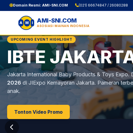
Domain Resmi: AMI-SNI.COM
(021) 66674847 / 26080288
AMI-SNI.COM
A
M
I
ASOSIASI MAINAN INDONESIA
UPCOMING EVENT HIGHLIGHT
IBTE JAKART
(AMI)
Perlindungan 
MOU Internasi
Jakarta International Baby Products & Toys Expo.
2026
di JIExpo Kemayoran Jakarta. Pameran terbes
anak.
Tonton Video Promo
Info Regulasi SNI
Dokumen & MOU
Profil AMI
Lihat Anggota