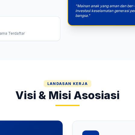
"Mainan anak yang aman dan ber-
investasi keselamatan generasi pe
bangsa."
ama Terdaftar
LANDASAN KERJA
Visi & Misi Asosiasi