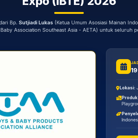
Expo (IBTE) 2026
dari Bp.
Sutjiadi Lukas
(Ketua Umum Asosiasi Mainan Indon
Baby Association Southeast Asia - AETA) untuk seluruh 
JA
19
Lokasi:
J
Produk
Playgro
Penyel
Indones