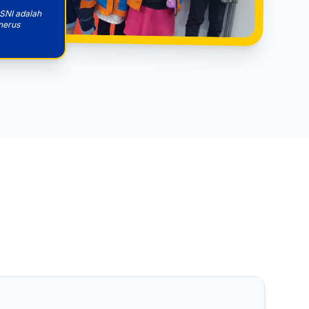
SNI adalah
nerus