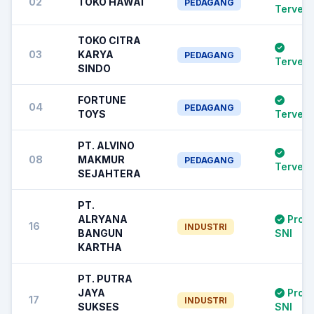
02
TOKO HAWAI
PEDAGANG
Terverif
TOKO CITRA
03
KARYA
PEDAGANG
Terverif
SINDO
FORTUNE
04
PEDAGANG
TOYS
Terverif
PT. ALVINO
08
MAKMUR
PEDAGANG
Terverif
SEJAHTERA
PT.
ALRYANA
Prod
16
INDUSTRI
BANGUN
SNI
KARTHA
PT. PUTRA
JAYA
Prod
17
INDUSTRI
SUKSES
SNI