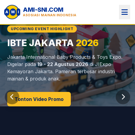
AMI-SNI.COM
A
M
I
ASOSIASI MAINAN INDONESIA
UPCOMING EVENT HIGHLIGHT
IBTE JAKARTA
2026
Perlindungan Anak
MOU Internasional
Jakarta International Baby Products & Toys Expo.
(AMI)
Indonesia
Digelar pada
19 - 22 Agustus 2026
di JIExpo
Kemayoran Jakarta. Pameran terbesar industri
mainan & produk anak.
Tonton Video Promo
Dokumen & MOU
Info Regulasi SNI
Profil AMI
Lihat Anggota