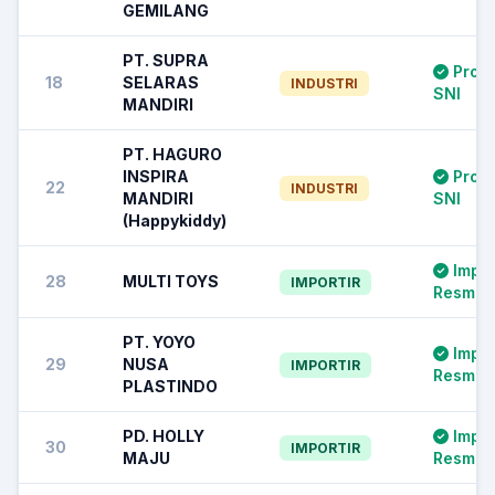
GEMILANG
PT. SUPRA
Prod
18
SELARAS
INDUSTRI
SNI
MANDIRI
PT. HAGURO
INSPIRA
Prod
22
INDUSTRI
MANDIRI
SNI
(Happykiddy)
Impor
28
MULTI TOYS
IMPORTIR
Resmi S
PT. YOYO
Impor
29
NUSA
IMPORTIR
Resmi S
PLASTINDO
PD. HOLLY
Impor
30
IMPORTIR
MAJU
Resmi S