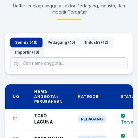
Daftar lengkap anggota sektor Pedagang, Industri, dan
Importir Terdaftar
Semua (46)
Pedagang (15)
Industri (12)
Importir (19)
NAMA
NO
ANGGOTA /
KATEGORI
STATUS
PERUSAHAAN
TOKO
01
PEDAGANG
LAGUNA
Terverif