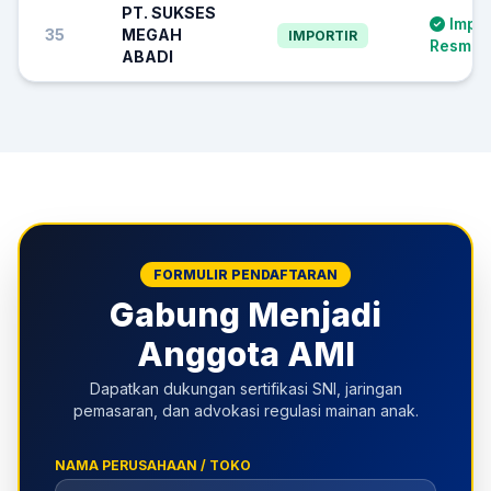
PT. SUKSES
Impor
35
MEGAH
IMPORTIR
Resmi S
ABADI
FORMULIR PENDAFTARAN
Gabung Menjadi
Anggota AMI
Dapatkan dukungan sertifikasi SNI, jaringan
pemasaran, dan advokasi regulasi mainan anak.
NAMA PERUSAHAAN / TOKO