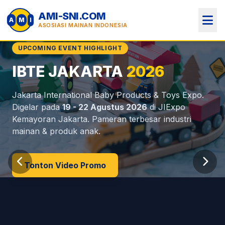
AMI-SNI.COM
A
M
I
ASOSIASI MAINAN INDONESIA
UPCOMING EVENT HIGHLIGHT
IBTE JAKARTA
2026
Perlindungan Anak
MOU Internasional
Jakarta International Baby Products & Toys Expo.
(AMI)
Indonesia
Digelar pada
19 - 22 Agustus 2026
di JIExpo
Kemayoran Jakarta. Pameran terbesar industri
mainan & produk anak.
Tonton Video Promo
Dokumen & MOU
Info Regulasi SNI
Profil AMI
Lihat Anggota