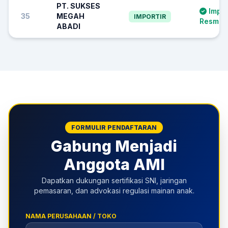
PT. SUKSES
Impor
35
MEGAH
IMPORTIR
Resmi S
ABADI
FORMULIR PENDAFTARAN
Gabung Menjadi
Anggota AMI
Dapatkan dukungan sertifikasi SNI, jaringan
pemasaran, dan advokasi regulasi mainan anak.
NAMA PERUSAHAAN / TOKO