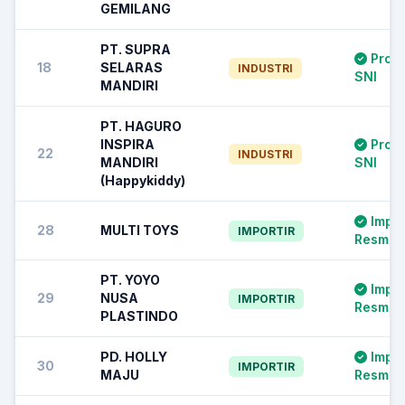
GEMILANG
PT. SUPRA
Prod
18
SELARAS
INDUSTRI
SNI
MANDIRI
PT. HAGURO
INSPIRA
Prod
22
INDUSTRI
MANDIRI
SNI
(Happykiddy)
Impor
28
MULTI TOYS
IMPORTIR
Resmi S
PT. YOYO
Impor
29
NUSA
IMPORTIR
Resmi S
PLASTINDO
PD. HOLLY
Impor
30
IMPORTIR
MAJU
Resmi S