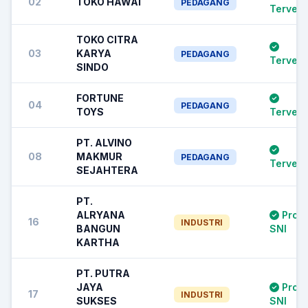
02
TOKO HAWAI
PEDAGANG
Terverif
TOKO CITRA
03
KARYA
PEDAGANG
Terverif
SINDO
FORTUNE
04
PEDAGANG
TOYS
Terverif
PT. ALVINO
08
MAKMUR
PEDAGANG
Terverif
SEJAHTERA
PT.
ALRYANA
Prod
16
INDUSTRI
BANGUN
SNI
KARTHA
PT. PUTRA
JAYA
Prod
17
INDUSTRI
SUKSES
SNI