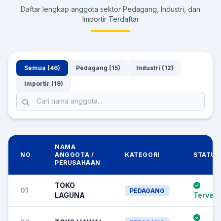
Daftar lengkap anggota sektor Pedagang, Industri, dan
Importir Terdaftar
Semua (46)
Pedagang (15)
Industri (12)
Importir (19)
NAMA
NO
ANGGOTA /
KATEGORI
STATUS
PERUSAHAAN
TOKO
01
PEDAGANG
LAGUNA
Terverif